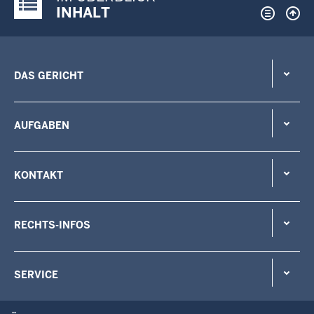
Justiz-Portal im Überblick:
INHALT
DAS GERICHT
AUFGABEN
KONTAKT
RECHTS-INFOS
SERVICE