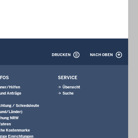
DRUCKEN
NACH OBEN
NFOS
SERVICE
ner/Hilfen
Übersicht
und Anträge
Suche
ichtung / Schiedsleute
Bund/Länder)
chung NRW
fahren
che Kostenmarke
ige Einrichtungen