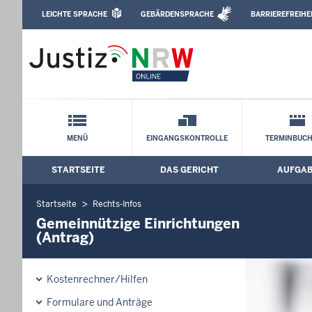
Direkt zum Inhalt
LEICHTE SPRACHE
GEBÄRDENSPRACHE
BARRIEREFREIHE
Leichte Sprache, Gebärdensprachenvideo u
Amtsgericht Kleve: Gemeinnützige Einr
(Antrag)
Schnellnavigation mit Volltext-Suche
MENÜ
EINGANGSKONTROLLE
TERMINBUC
STARTSEITE
DAS GERICHT
AUFGA
Hauptmenü: Hauptnavigation
Startseite
Rechts-Infos
Gemeinnützige Einrichtungen
(Antrag)
Kostenrechner/Hilfen
Formulare und Anträge