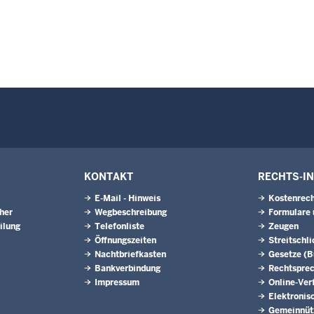
KONTAKT
RECHTS-I
E-Mail - Hinweis
Kostenrech
eher
Wegbeschreibung
Formulare 
ilung
Telefonliste
Zeugen
Öffnungszeiten
Streitschl
Nachtbriefkasten
Gesetze (
Bankverbindung
Rechtspre
Impressum
Online-Ver
Elektronis
Gemeinnütz