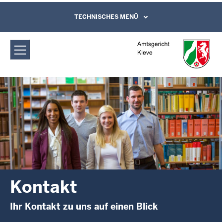
Direkt zum Inhalt
Amtsgericht Kleve: Kontakt
TECHNISCHES MENÜ
Leichte Sprache, Gebärdensprachenvideo
und Kontaktformular
Kontakt
Ihr Kontakt zu uns auf einen Blick